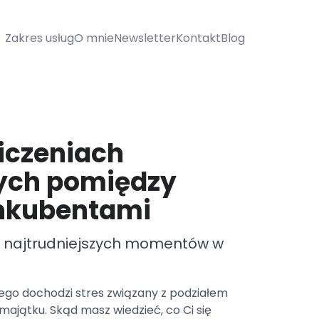
Zakres usług
O mnie
Newsletter
Kontakt
Blog
liczeniach
ych pomiędzy
nkubentami
 z najtrudniejszych momentów w
tego dochodzi stres związany z podziałem
jątku. Skąd masz wiedzieć, co Ci się