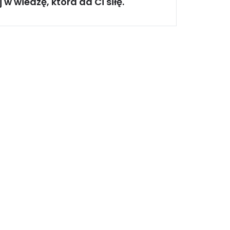
 w wiedzę, która da Ci siłę.
Polityka