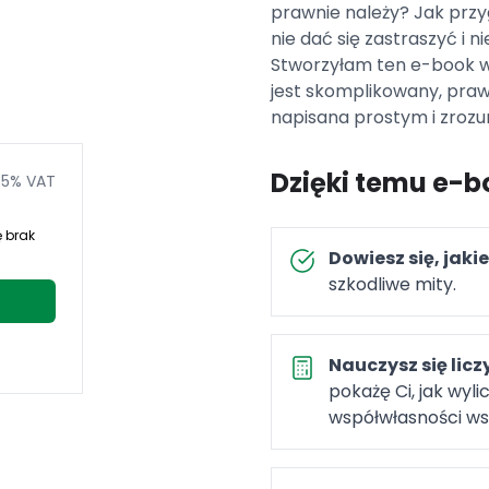
prawnie należy? Jak prz
nie dać się zastraszyć i 
Stworzyłam ten e-book właś
jest skomplikowany, pra
napisana prostym i zrozu
Dzięki temu e-b
 5% VAT
ę brak
Dowiesz się, jak
szkodliwe mity.
Nauczysz się licz
pokażę Ci, jak wyli
współwłasności ws