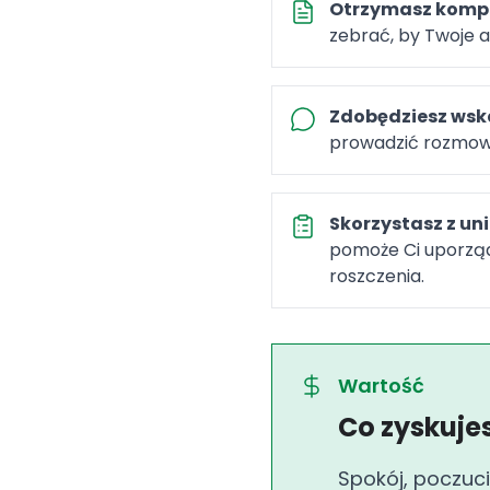
Otrzymasz kompl
zebrać, by Twoje 
Zdobędziesz wsk
prowadzić rozmowy
Skorzystasz z un
pomoże Ci uporząd
roszczenia.
Wartość
Co zyskuje
Spokój, poczuci