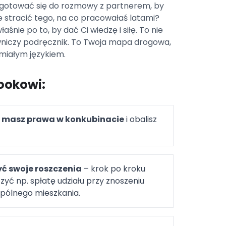
ygotować się do rozmowy z partnerem, by
nie stracić tego, na co pracowałaś latami?
nie po to, by dać Ci wiedzę i siłę. To nie
wniczy podręcznik. To Twoja mapa drogowa,
miałym językiem.
ookowi:
ie masz prawa w konkubinacie
i obalisz
yć swoje roszczenia
– krok po kroku
czyć np. spłatę udziału przy znoszeniu
pólnego mieszkania.