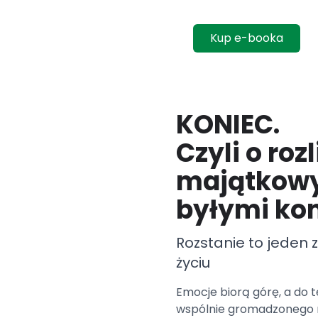
Kup e-booka
KONIEC.
Czyli o roz
majątkow
byłymi ko
Rozstanie to jeden
życiu
Emocje biorą górę, a do 
wspólnie gromadzonego ma