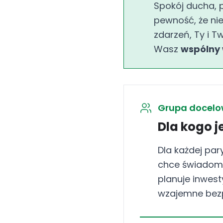
Spokój ducha, 
pewność, że ni
zdarzeń, Ty i Tw
Wasz
wspólny 
Grupa docel
Dla kogo j
Dla każdej par
chce świadomi
planuje inwest
wzajemne bez