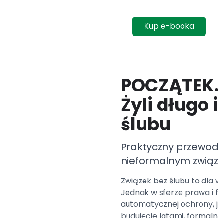
Kup e-booka
POCZĄTEK
Żyli długo 
ślubu
Praktyczny przewod
nieformalnym zwią
Związek bez ślubu to dla 
Jednak w sferze prawa i 
automatycznej ochrony, j
budujecie latami, formalni