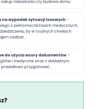
, zakup mieszkania czy budowa domu.
ę na wypadek sytuacji losowych
-
stkiego o pełnomocnictwach medycznych,
dziedziczeniu, by w trudnych chwilach
ajem zadbać.
e do użycia wzory dokumentów
–
gólne i medyczne wraz z dokładnym
e prawidłowo przygotować.
sz?