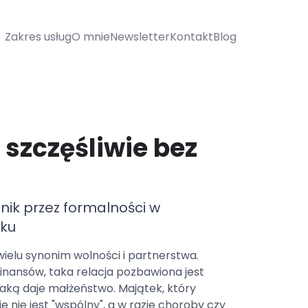
Zakres usług
O mnie
Newsletter
Kontakt
Blog
.
i szczęśliwie bez
nik przez formalności w
zku
wielu synonim wolności i partnerstwa.
finansów, taka relacja pozbawiona jest
aką daje małżeństwo. Majątek, który
e nie jest "wspólny", a w razie choroby czy