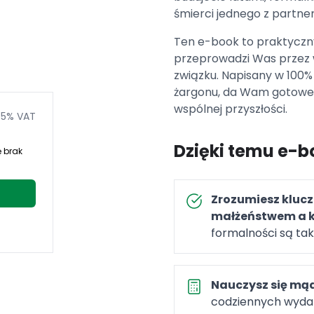
śmierci jednego z partne
Ten e-book to praktyczny
przeprowadzi Was przez 
związku. Napisany w 100%
żargonu, da Wam gotowe 
wspólnej przyszłości.
 5% VAT
Dzięki temu e-b
ę brak
Zrozumiesz kluc
małżeństwem a 
formalności są tak
Nauczysz się mą
codziennych wydat